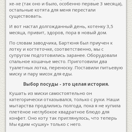
хе-хе (так оно и было, особенно первые 3 месяца),
остальные котята для меня перестали
существовать.
И вот настал долгожданный день, котенку 3,5
месяца, привит, здоров, пора в новый дом.
По словам заводчика, Бартюня был приучен к
лотку и когтеточке, соответственно, мы с
супругом подготовились заранее. Оборудовали
спальное кошачье место. Приготовили два
туалетных лотка, переноску. Поставили питьевую
миску и пару мисок для еды.
Выбор посуды - это целая история.
Кушать из миски самостоятельно он
категорически отказывался, только с руки. Наши
мытарства продлились полгода, пока я не купила
плетёное неглубокое квадратное блюдо для
конфет. Оно коту так приглянулось, что теперь
Мы едим «сушку» только с него.