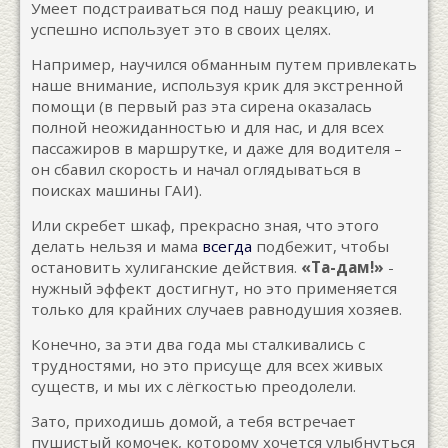
Умеет подстраиваться под нашу реакцию, и
успешно использует это в своих целях.
Например, научился обманным путем привлекать
наше внимание, используя крик для экстренной
помощи (в первый раз эта сирена оказалась
полной неожиданностью и для нас, и для всех
пассажиров в маршрутке, и даже для водителя –
он сбавил скорость и начал оглядываться в
поисках машины ГАИ).
Или скребет шкаф, прекрасно зная, что этого
делать нельзя и мама
всегда
подбежит, чтобы
остановить хулиганские действия.
«Та-дам!»
-
нужный эффект достигнут, но это применяется
только для крайних случаев равнодушия хозяев.
Конечно, за эти два года мы сталкивались с
трудностями, но это присуще для всех живых
существ, и мы их с лёгкостью преодолели.
Зато, приходишь домой, а тебя встречает
пушистый комочек, которому хочется улыбнуться