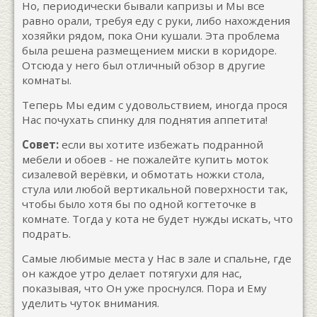
Но, периодически бывали капризы и Мы все
равно орали, требуя еду с руки, либо нахождения
хозяйки рядом, пока Они кушали. Эта проблема
была решена размещением миски в коридоре.
Отсюда у него был отличный обзор в другие
комнаты.
Теперь Мы едим с удовольствием, иногда прося
Нас почухать спинку для поднятия аппетита!
Совет:
если вы хотите избежать подранной
мебели и обоев - не пожалейте купить моток
сизалевой верёвки, и обмотать ножки стола,
стула или любой вертикальной поверхности так,
чтобы было хотя бы по одной когтеточке в
комнате. Тогда у кота не будет нужды искать, что
подрать.
Самые любимые места у Нас в зале и спальне, где
он каждое утро делает потягухи для нас,
показывая, что Он уже проснулся. Пора и Ему
уделить чуток внимания.