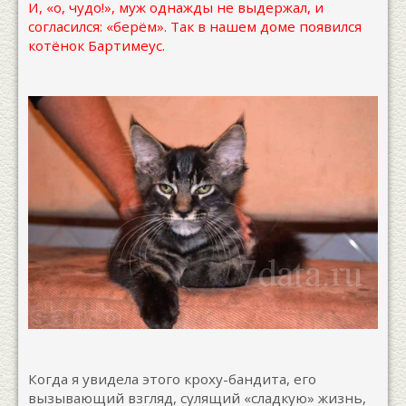
И, «о, чудо!», муж однажды не выдержал, и
согласился: «берём». Так в нашем доме появился
котёнок Бартимеус.
Когда я увидела этого кроху-бандита, его
вызывающий взгляд, сулящий «сладкую» жизнь,