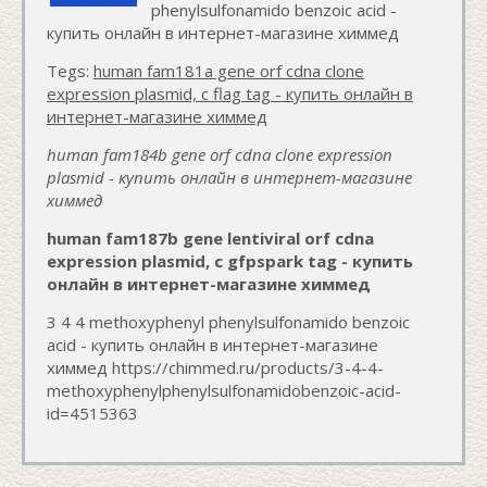
phenylsulfonamido benzoic acid -
купить онлайн в интернет-магазине химмед
Tegs:
human fam181a gene orf cdna clone
expression plasmid, c flag tag - купить онлайн в
интернет-магазине химмед
human fam184b gene orf cdna clone expression
plasmid - купить онлайн в интернет-магазине
химмед
human fam187b gene lentiviral orf cdna
expression plasmid, c gfpspark tag - купить
онлайн в интернет-магазине химмед
3 4 4 methoxyphenyl phenylsulfonamido benzoic
acid - купить онлайн в интернет-магазине
химмед https://chimmed.ru/products/3-4-4-
methoxyphenylphenylsulfonamidobenzoic-acid-
id=4515363