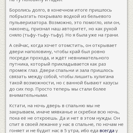
Боролись долго, в конечном итоге пришлось
побрызгать покрывало водкой из бельевого
пульверизатора. Возможно, это помогло, или он,
наконец, признал наш авторитет, но как рукой
сняло (тьфу-тьфу-тьфу). Но я была уже на грани.
А сейчас, когда хочет отомстить, он открывает
двери наполовину, чтобы край был ровно
посреди прохода, и ждёт невнимательного
путника, который прикладывается как раз
промеж глаз. Двери спальни и зала пришлось
связать между собой, чтобы лишить хулигана
такой возможности, но с ванной бывают казусы
до сих пор. Просто теперь мы стали более
внимательными.
Кстати, на ночь дверь в спальню мы не
закрываем, иначе мявканье и скребки всю ночь,
пока её не откроешь. Да и нет в этом нужды. Он
спит в своей лежанке у нас в спальне, по ночам не
гоняет и не будит нас в 5 утра, ибо еда
всегда
у