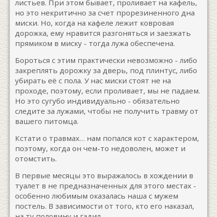
листьев. При этом бывает, проливает на кафель,
но это некритично за счет прорезиненного дна
миски. Но, когда на кафеле лежит ковровая
дорожка, ему нравится разгоняться и заезжать
прямиком в миску - тогда лужа обеспечена.
Бороться с этим практически невозможно - либо
закреплять дорожку за дверь, под плинтус, либо
убирать её с пола. У нас миски стоят не на
проходе, поэтому, если проливает, мы не падаем.
Но это сугубо индивидуально - обязательно
следите за лужами, чтобы не получить травму от
вашего питомца.
Кстати о травмах… нам попался кот с характером,
поэтому, когда он чем-то недоволен, может и
отомстить.
В первые месяцы это выражалось в хождении в
туалет в не предназначенных для этого местах -
особенно любимым оказалась наша с мужем
постель. В зависимости от того, кто его наказал,
на ту половину и гадил.