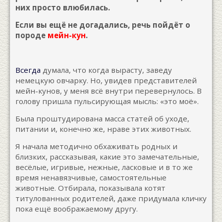
них просто влюбилась.
Если вы ещё не догадались, речь пойдёт о
породе
мейн-кун
.
Всегда
думала, что когда вырасту, заведу
немецкую овчарку. Но, увидев представителей
мейн-кунов, у меня всё внутри перевернулось. В
голову пришла пульсирующая мысль: «это моё».
Была проштудирована масса статей об уходе,
питании и, конечно же, нраве этих животных.
Я начала методично обхаживать родных и
близких, рассказывая, какие это замечательные,
весёлые, игривые, нежные, ласковые и в то же
время ненавязчивые, самостоятельные
животные. Отбирала, показывала котят
титулованных родителей, даже придумала кличку
пока ещё воображаемому другу.