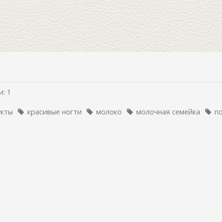
: 1
укты
красивые ногти
молоко
молочная семейка
п