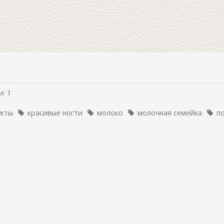
: 1
укты
красивые ногти
молоко
молочная семейка
п