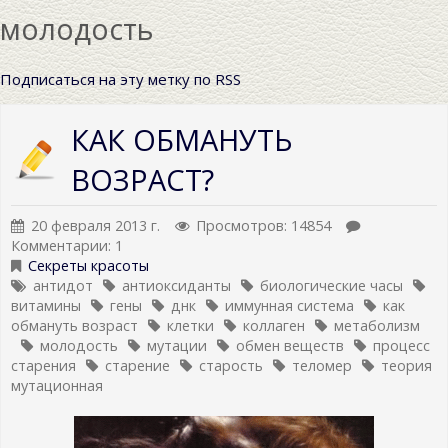
молодость
Подписаться на эту метку по RSS
КАК ОБМАНУТЬ
ВОЗРАСТ?
20 февраля 2013 г.
Просмотров: 14854
Комментарии: 1
Секреты красоты
антидот
антиоксиданты
биологические часы
витамины
гены
днк
иммунная система
как
обмануть возраст
клетки
коллаген
метаболизм
молодость
мутации
обмен веществ
процесс
старения
старение
старость
теломер
теория
мутационная